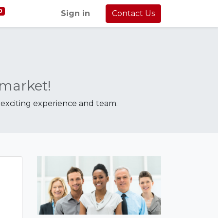
0
Sign in
Contact Us
 market!
n exciting experience and team.