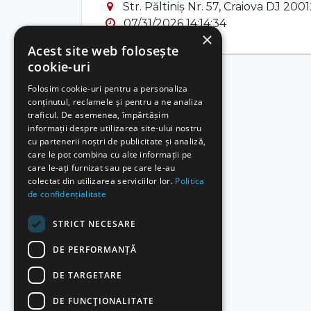
Str. Păltiniș Nr. 57, Craiova DJ 20
07/31/2026 14:14:34
×
Acest site web folosește
cookie-uri
Folosim cookie-uri pentru a personaliza
conținutul, reclamele și pentru a ne analiza
traficul. De asemenea, împărtășim
informații despre utilizarea site-ului nostru
cu partenerii noștri de publicitate și analiză,
care le pot combina cu alte informații pe
care le-ați furnizat sau pe care le-au
colectat din utilizarea serviciilor lor.
Politica
de confidențialitate
STRICT NECESARE
DE PERFORMANȚĂ
DE TARGETARE
DE FUNCŢIONALITATE