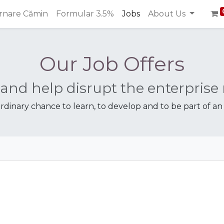
ernare Cămin
Formular 3.5%
Jobs
About Us
Our Job Offers
 and help disrupt the enterprise
ordinary chance to learn, to develop and to be part of a