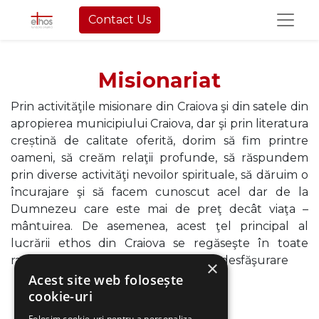
Contact Us
Misionariat
Prin activităţile misionare din Craiova şi din satele din
apropierea municipiului Craiova, dar şi prin literatura
creștină de calitate oferită, dorim să fim printre
oameni, să creăm relaţii profunde, să răspundem
prin diverse activităţi nevoilor spirituale, să dăruim o
încurajare şi să facem cunoscut acel dar de la
Dumnezeu care este mai de preţ decât viaţa –
mântuirea. De asemenea, acest ţel principal al
lucrării ethos din Craiova se regăseşte în toate
ramurile de activitate şi proiectele în desfăşurare
×
Acest site web folosește
cookie-uri
Folosim cookie-uri pentru a personaliza