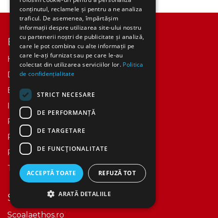
conținutul, reclamele și pentru a ne analiza
traficul. De asemenea, împărtășim
informații despre utilizarea site-ului nostru
cu partenerii noștri de publicitate și analiză,
Explore
care le pot combina cu alte informații pe
care le-ați furnizat sau pe care le-au
Home
colectat din utilizarea serviciilor lor.
Politica
de confidențialitate
Despre Noi​
Events
STRICT NECESARE
Istoric
DE PERFORMANȚĂ
Politica Cookies
DE TARGETARE
Retur / Anulare
DE FUNCŢIONALITATE
Politica Confidentialitate
Termeni si conditii
ACCEPTĂ TOATE
REFUZĂ TOT
ARATĂ DETALIILE
Services
Scoalaethos.ro