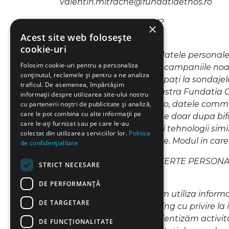
valentin.mitrache@fundatiaethos.ro
2. CE DATE PRELUCRAM?
×
Acest site web folosește
cookie-uri
Societatea prelucrează datele personale pe
Folosim cookie-uri pentru a personaliza
un serviciu, vă înscrieţi în campaniile no
conținutul, reclamele și pentru a ne analiza
comerciale sau să participaţi la sondajel
traficul. De asemenea, împărtășim
contactat compania noastra Fundatia Cre
informații despre utilizarea site-ului nostru
https://fundatiaethos.ro/ro, datele comm
cu partenerii noștri de publicitate și analiză,
care le pot combina cu alte informații pe
vor fii stocate si prelucrate doar dupa 
care le-ați furnizat sau pe care le-au
utilizam module cookie si tehnologii sim
colectat din utilizarea serviciilor lor.
Politica
sa utilizeze module cookie. Modul in care 
de confidențialitate
3. FURNIZAREA UNOR OFERTE PERSONA
STRICT NECESARE
DE PERFORMANȚĂ
În anumite situaţii, putem utiliza inform
DE TARGETARE
vânzări şi/sau de marketing cu privire la
marketing. Dorim să eficientizăm activitat
DE FUNCŢIONALITATE