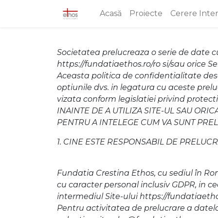
Acasă
Proiecte
Cerere Inte
Societatea prelucreaza o serie de date cu 
https://fundatiaethos.ro/ro si/sau orice S
Aceasta politica de confidentialitate des
optiunile dvs. in legatura cu aceste prel
vizata conform legislatiei privind protec
INAINTE DE A UTILIZA SITE-UL SAU ORI
PENTRU A INTELEGE CUM VA SUNT PRE
1. CINE ESTE RESPONSABIL DE PRELUC
Fundatia Crestina Ethos, cu sediul în Rom
cu caracter personal inclusiv GDPR, in cee
intermediul Site-ului https://fundatiaethos
Pentru activitatea de prelucrare a datel