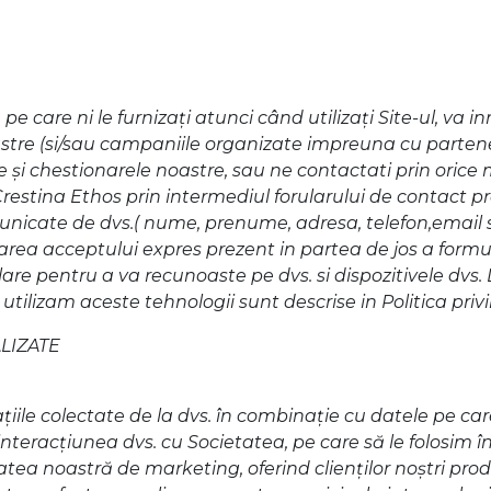
 care ni le furnizaţi atunci când utilizaţi Site-ul, va i
astre (si/sau campaniile organizate impreuna cu parteneri
e şi chestionarele noastre, sau ne contactati prin orice
stina Ethos prin intermediul forularului de contact pre
unicate de dvs.( nume, prenume, adresa, telefon,email 
bifarea acceptului expres prezent in partea de jos a for
ilare pentru a va recunoaste pe dvs. si dispozitivele d
utilizam aceste tehnologii sunt descrise in Politica priv
LIZATE
aţiile colectate de la dvs. în combinaţie cu datele pe ca
 interacţiunea dvs. cu Societatea, pe care să le folosim 
ea noastră de marketing, oferind clienţilor noştri produs