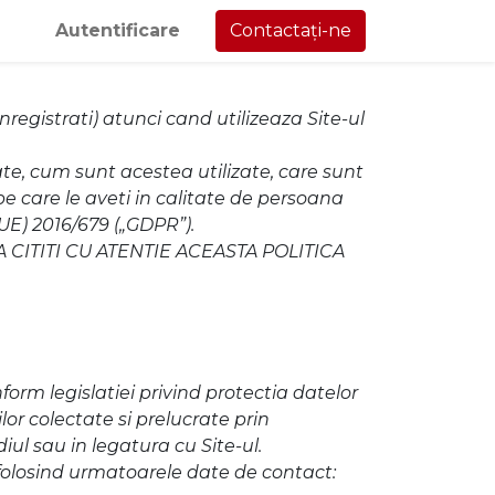
Autentificare
Contactați-ne
nregistrati) atunci cand utilizeaza Site-ul
ate, cum sunt acestea utilizate, care sunt
pe care le aveti in calitate de persoana
(UE) 2016/679 („GDPR”).
 CITITI CU ATENTIE ACEASTA POLITICA
orm legislatiei privind protectia datelor
lor colectate si prelucrate prin
diul sau in legatura cu Site-ul.
 folosind urmatoarele date de contact: