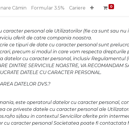
0
rnare Cămin
Formular 3.5%
Cariere
caracter personal ale Utilizatorilor (fie ca sunt sau nu i
erviciu oferit de catre compania noastra.
crie ce tipuri de date cu caracter personal sunt prelucr
ucrari, precum si modul in care vom respecta drepturile 
tia datelor cu caracter personal, inclusiv Regulamentul 
CARE DINTRE SERVICIILE NOASTRE, VA RECOMANDAM SA
LUCRATE DATELE CU CARACTER PERSONAL.
RAREA DATELOR DVS.?
ania, este operatorul datelor cu caracter personal, conf
a ce priveste datele cu caracter personal ale Utilizatori
.ro/ro si/sau in contextul Serviciilor oferite prin interme
or cu caracter personal Societatea poate fi contactata