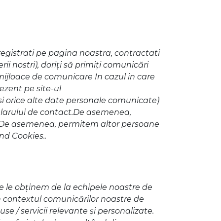
nregistrati pe pagina noastra, contractati
i nostri), doriţi să primiţi comunicări
 mijloace de comunicare In cazul in care
zent pe site-ul
si orice alte date personale comunicate)
mularului de contact.De asemenea,
vs. De asemenea, permitem altor persoane
ind Cookies..
re le obţinem de la echipele noastre de
în contextul comunicărilor noastre de
e / servicii relevante şi personalizate.