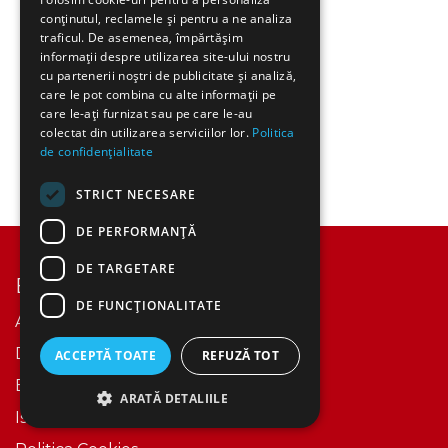
conținutul, reclamele și pentru a ne analiza
traficul. De asemenea, împărtășim
informații despre utilizarea site-ului nostru
cu partenerii noștri de publicitate și analiză,
care le pot combina cu alte informații pe
care le-ați furnizat sau pe care le-au
colectat din utilizarea serviciilor lor.
Politica
de confidențialitate
STRICT NECESARE
DE PERFORMANȚĂ
DE TARGETARE
Explorează
DE FUNCŢIONALITATE
Acasă
Despre Noi​
ACCEPTĂ TOATE
REFUZĂ TOT
Events
ARATĂ DETALIILE
Istoric